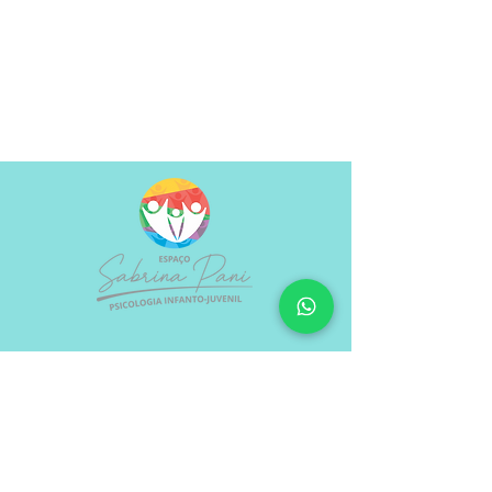
Rua Jericó, 255 - sala 11
São Paulo/SP​
sabrinapanipsinfantil@gmail.com
11 99366-7864