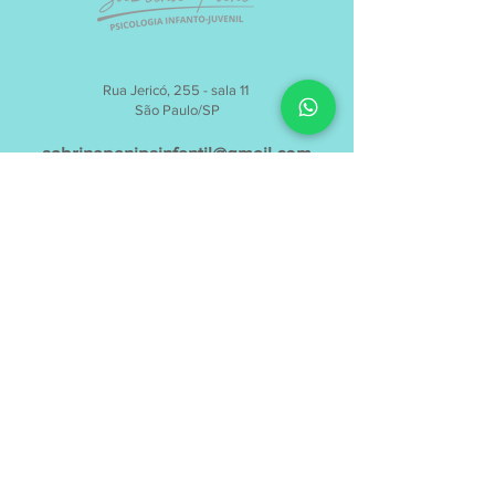
Rua Jericó, 255 - sala 11
São Paulo/SP​
sabrinapanipsinfantil@gmail.com
11 99366-7864
SABRINA PANI PSI
CNPJ
43.191.177
/0001-25
© Copyright.
Todos os direitos reservados.